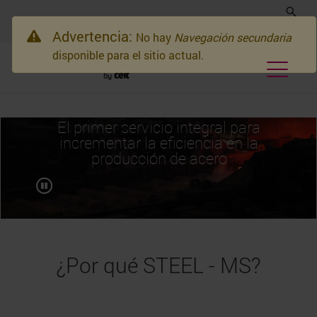
Advertencia:
No hay
Navegación secundaria
disponible para el sitio actual.
El primer servicio integral para
incrementar la eficiencia en la
producción de acero
¿Por qué STEEL - MS?