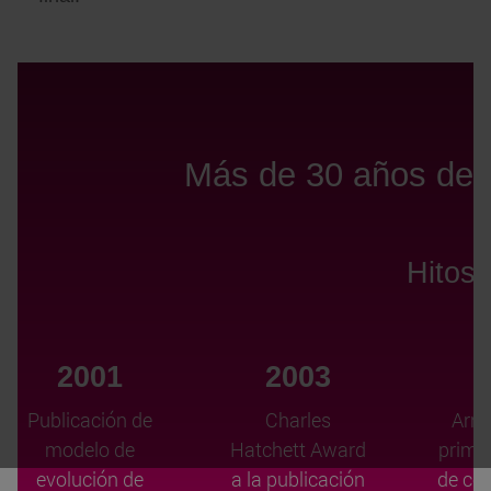
Más de 30 años de 
Hitos 
2001
2003
2
Publicación de
Charles
Arra
modelo de
Hatchett Award
prime
evolución de
a la publicación
de co