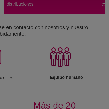
distribuciones
co
e en contacto con nosotros y nuestro
ebidamente.
ceit.es
Equipo humano
Más de 20