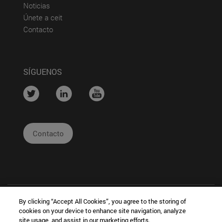
(abre en nueva ventana)
Noticias
(abre en nueva ventana)
Únete a ceit
(abre en nueva ventana)
Contacto
SÍGUENOS
....
....
....
Contacto
By clicking “Accept All Cookies”, you agree to the storing of
cookies on your device to enhance site navigation, analyze
site usage, and assist in our marketing efforts.